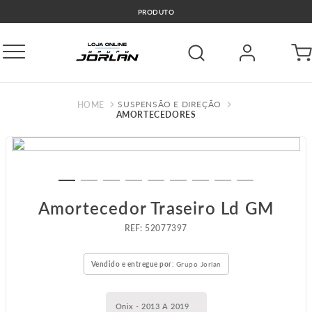
🚛COMPRE E RETIRE GRÁTIS GO
SUSPENSÃO E DIREÇÃO
AMORTECEDORES
Amortecedor Traseiro Ld GM
:
52077397
Vendido e entregue por:
Grupo Jorlan
Onix - 2013 A 2019