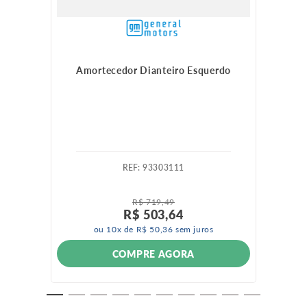
Amortecedor Dianteiro Esquerdo
:
93303111
R$
719
,
49
R$
503
,
64
ou
10
x de
R$
50
,
36
sem juros
COMPRE AGORA