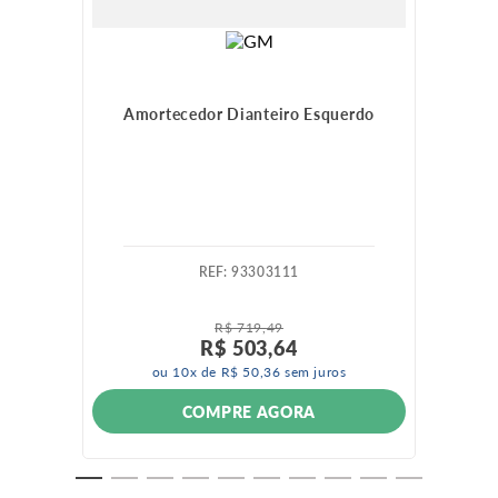
Amortecedor Dianteiro Esquerdo
:
93303111
R$
719
,
49
R$
503
,
64
ou
10
x de
R$
50
,
36
sem juros
COMPRE AGORA