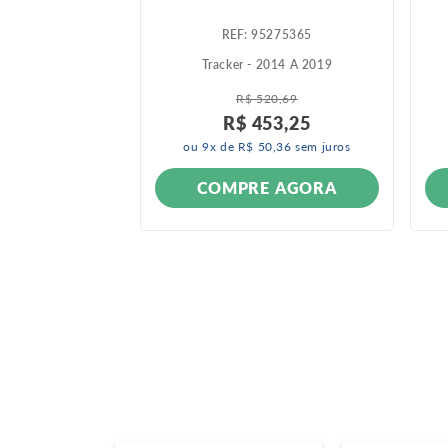
048139
:
95275365
2013 A 2019
Tracker - 2014 A 2019
R$
520
,
69
R$
453
,
25
ou
9
x de
R$
50
,
36
sem juros
ONÍVEL
COMPRE AGORA