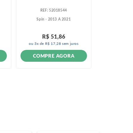
:
52018544
:
5
Spin - 2013 A 2021
Cobalt - 
R$
3
.
R$
51
,
86
R$
2
.
ou
3
x de
R$
17
,
28
sem juros
ou
10
x de
R$
COMPRE AGORA
COMPR