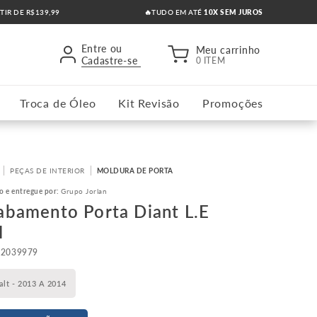
RTIR DE R$139,99
🔥TUDO EM ATÉ
10X SEM JUROS
Entre ou
Meu carrinho
Cadastre-se
0 ITEM
Troca de Óleo
Kit Revisão
Promoções
PEÇAS DE INTERIOR
MOLDURA DE PORTA
o e entregue por:
Grupo Jorlan
abamento Porta Diant L.E
M
52039979
alt - 2013 A 2014