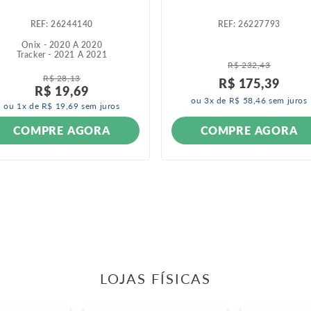
:
26244140
:
26227793
Onix - 2020 A 2020
Tracker - 2021 A 2021
R$
232
,
43
R$
28
,
13
R$
175
,
39
R$
19
,
69
ou
3
x de
R$
58
,
46
sem juros
ou
1
x de
R$
19
,
69
sem juros
COMPRE AGORA
COMPRE AGORA
LOJAS FÍSICAS