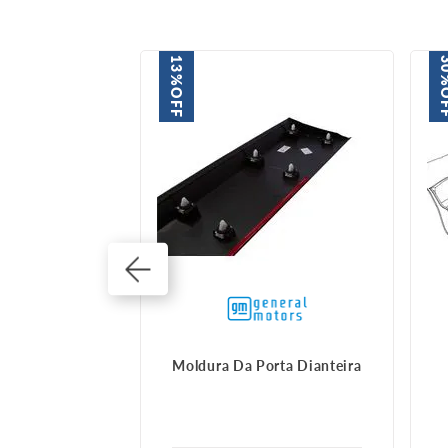
13%
3
OFF
O
 lateral
Moldura Da Porta Dianteira