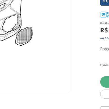
MAI
R$
3
.
R$
ou
10
Preç
QUAN