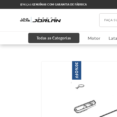
🛒PEÇAS
GENUÍNAS COM GARANTIA DE FÁBRICA
Faça s
TERMOS MAIS BUSCADOS
1
º
chevrolet
Motor
Lata
Todas as Categorias
2
º
onix
3
º
s10
4
º
motor
30%
5
º
cobalt
OFF
6
º
cruze 2012
7
º
cabeçote
8
º
kits
9
º
correia dentada