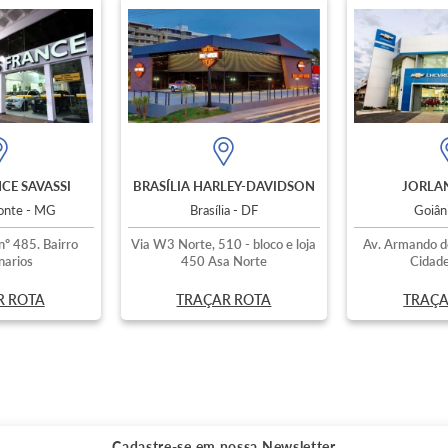
CE SAVASSI
BRASÍLIA HARLEY-DAVIDSON
JORLAN
zonte - MG
Brasília - DF
Goiân
nº 485. Bairro
Via W3 Norte, 510 - bloco e loja
Av. Armando d
narios
450 Asa Norte
Cidade
R ROTA
TRAÇAR ROTA
TRAÇA
Cadastre-se em nossa
Newsletter