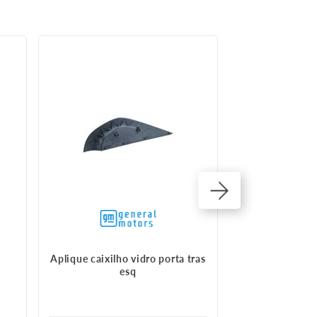
30%
OFF
Aplique caixilho vidro porta tras
Acabamento Por
esq