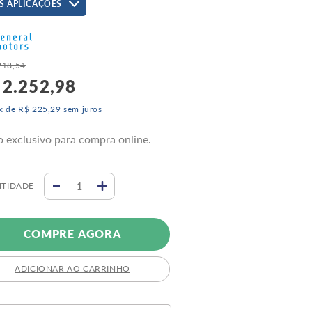
S APLICAÇÕES
218
,
54
2
.
252
,
98
x de
R$
225
,
29
sem juros
o exclusivo para compra online.
TIDADE
COMPRE AGORA
ADICIONAR AO CARRINHO