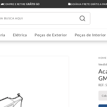
🚛COMPRE E RETIRE
GRÁTIS GO
🛍️GOIÂNIA FRETE GRÁTIS A PA
ua busca aqui
ria
Elétrica
Peças de Exterior
Peças de Interior
Vendid
Ac
G
:
Cob