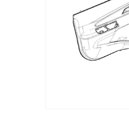
10
º
amortecedores