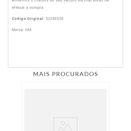
envie-nos o chassis do seu veículo via chat antes de
efetuar a compra.
Código Original:
52283055
Marca: GM
MAIS PROCURADOS