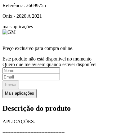
Lanterna para-choque LE
7
º
cabeç
Referência
:
26699755
8
º
kits
Onix - 2020 A 2021
9
º
oleo
mais aplicações
10
º
corre
Preço exclusivo para compra online.
Este produto não está disponível no momento
Quero que me avisem quando estiver disponível
Enviar
Mais aplicações
Descrição do produto
APLICAÇÕES: