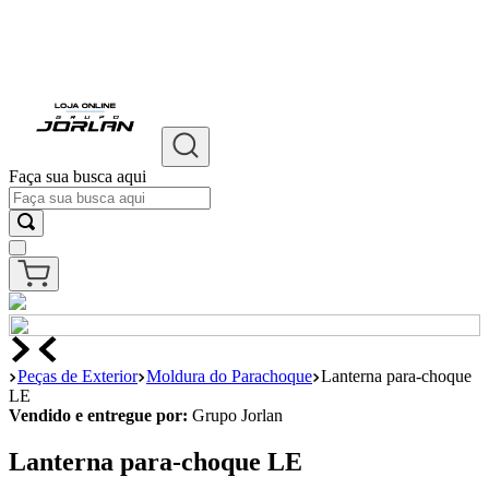
Faça sua busca aqui
TERMOS 
1
º
chevr
2
º
onix
3
º
s10
4
º
moto
Peças de Exterior
Moldura do Parachoque
Lanterna para-choque
LE
5
º
cobal
Vendido e entregue por:
Grupo Jorlan
6
º
cruze